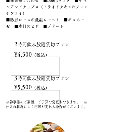
■前菜盛り合わせ ■Bolo’sサラダ ■チキ
ンアンドチップス（フライドチキン&フレン
チフライ）
■豚肩ロースの低温ロースト ■ボロネー
ゼ ■本日のピザ ■デザート
2
時間飲み放題貸切プラン
¥4,500
（税込）
3
時間飲み放題貸切プラン
¥5,500
（税込）
※幹事様のご要望、ご予算で変更もできます。 ※
仕入れ状況により内容が変わる場合がございます。