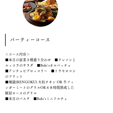
パーティーコース
＜コース内容＞
■本日の前菜３種盛り合わせ ■クレソンと
ルッコラのサラダ ■Bolo’sカルパッチョ
■アンチョビブロッコリー ■トウモロコシ
のフリット
■煉獄(RENGOKU) 火柱チキン OR 牛フィ
ンガーミートのグリルOR４８時間熟成した
豚肩ロースのグリル
■本日のパスタ ■Bolo’sミニドルチェ