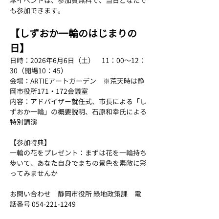
本イベントは、参加費無料で、当日どなたで
も参加できます。
【しずおか一輪のはじまりの
日】
日時：2026年6月6日（土）　11：00～12：
30（開場10：45）
会場：ARTIEアートガーデン　※荒天時は静
岡市役所171・172会議室
内容：アドバイザー就任式、市長による「し
ずおか一輪」の概要説明、石原和幸氏による
特別講演
【参加特典】
一輪の花をプレゼント：まずは花を一輪持ち
歩いて、あなた自身でまちの景色を素敵に彩
ってみませんか
お問い合わせ　静岡市役所 緑地政策課　電
話番号 054-221-1249