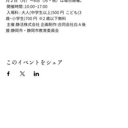
月２日（月）～8日（月・祝）は毎日開催。
 開催時間 :10:00~17:00
 入場料 : 大人(中学生以上)500 円  こども(3 
歳~小学生)700 円  ※2 歳以下無料 
 主催:静活株式会社 企画制作:合同会社白 A 後
援:静岡市・静岡市教育委員会
このイベントをシェア