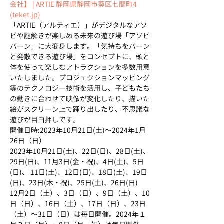
会社】 | ARTIE 静岡県静岡市葵区七間町4 
(teket.jp)
「ARTIE（アルティエ）」がデジタルなアソ
ビや謎解きが楽しめる未来の遊び場「アソビ
バーン」に大変身します。「気持ちをバーン
と発散できる遊び場」をコンセプトに、頭と
体を使って楽しむアトラクションを多数用意
いたしました。プロジェクションマッピング
等のテクノロジー技術を活用し、子どもたち
の動きに合わせて映像が変化したり、描いた
絵がスクリーン上で踊り出したり、不思議な
遊びが目白押しです。
開催日時:2023年10月21日(土)～2024年1月
26日（日）
2023年10月21日(土)、22日(日)、28日(土)、
29日(日)、11月3日(金・祝)、4日(土)、5日
(日)、 11日(土)、12日(日)、18日(土)、19日
(日)、23日(木・祝)、25日(土)、26日(日) 　
12月2日（土）、3日（日）、9日（土）、10
日（日）、16日（土）、17日（日）、23日
（土）～31日（日）は毎日開催。2024年１