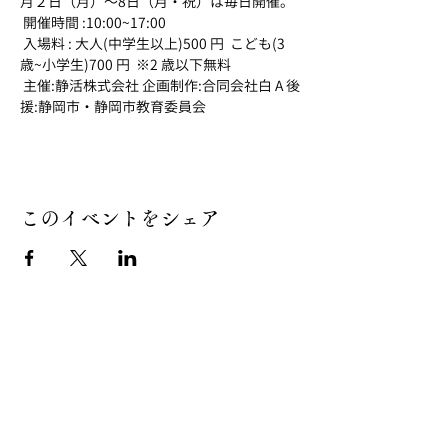
月２日（月）～8日（月・祝）は毎日開催。
 開催時間 :10:00~17:00
 入場料 : 大人(中学生以上)500 円  こども(3 
歳~小学生)700 円  ※2 歳以下無料 
 主催:静活株式会社 企画制作:合同会社白 A 後
援:静岡市・静岡市教育委員会
このイベントをシェア