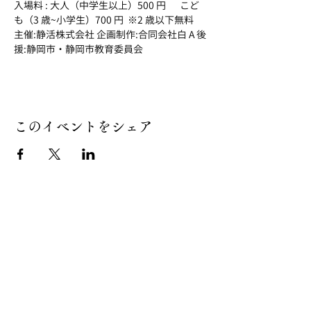
入場料 : 大人（中学生以上）500 円  　こど
も（3 歳~小学生）700 円  ※2 歳以下無料
主催:静活株式会社 企画制作:合同会社白 A 後
援:静岡市・静岡市教育委員会
このイベントをシェア