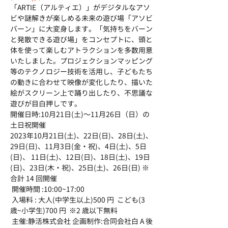
「ARTIE（アルティエ）」がデジタルなアソ
ビや謎解きが楽しめる未来の遊び場「アソビ
バーン」に大変身します。「気持ちをバーン
と発散できる遊び場」をコンセプトに、頭と
体を使って楽しむアトラクションを多数用意
いたしました。プロジェクションマッピング
等のテクノロジー技術を活用し、子どもたち
の動きに合わせて映像が変化したり、描いた
絵がスクリーン上で踊り出したり、不思議な
遊びが目白押しです。
開催日時:10月21日(土)～11月26日（日）の
土日祝開催
2023年10月21日(土)、22日(日)、28日(土)、
29日(日)、11月3日(金・祝)、4日(土)、5日
(日)、 11日(土)、12日(日)、18日(土)、19日
(日)、23日(木・祝)、25日(土)、26日(日) ※
合計 14 回開催
 開催時間 :10:00~17:00
 入場料 : 大人(中学生以上)500 円  こども(3 
歳~小学生)700 円  ※2 歳以下無料 
 主催:静活株式会社 企画制作:合同会社白 A 後