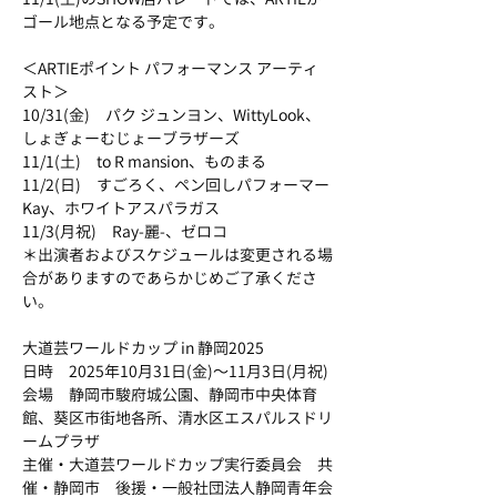
ゴール地点となる予定です。
＜ARTIEポイント パフォーマンス アーティ
スト＞
10/31(金)　パク ジュンヨン、WittyLook、
しょぎょーむじょーブラザーズ
11/1(土)　to R mansion、ものまる
11/2(日)　すごろく、ペン回しパフォーマー
Kay、ホワイトアスパラガス
11/3(月祝)　Ray-麗-、ゼロコ
＊出演者およびスケジュールは変更される場
合がありますのであらかじめご了承くださ
い。
大道芸ワールドカップ in 静岡2025
日時　2025年10月31日(金)～11月3日(月祝)
会場　静岡市駿府城公園、静岡市中央体育
館、葵区市街地各所、清水区エスパルスドリ
ームプラザ
主催・大道芸ワールドカップ実行委員会　共
催・静岡市　後援・一般社団法人静岡青年会