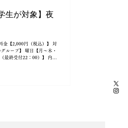
学生が対象】夜
金【2,000円（税込）】 対
グループ】 曜日【月～木・
0（最終受付22：00）】 内容
４種から選択）＋１ドリンク
コール５種から選択）】 中
5：00～18：00） も引き