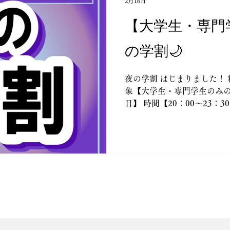
2月16日
【大学生・専門
の学割🌙
夜の学割 はじまりました！ 料
象【大学生・専門学生のみの
日】 時間【20：00～23：3
【２ゲーム＋貸靴＋軽食（
（ソフトドリンク６種、アル
高生が対象の 昼の学割（平日1
続きご利用できます。