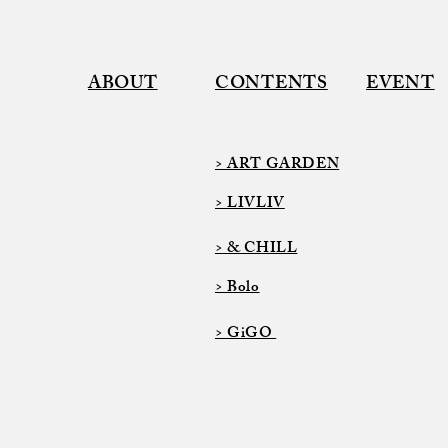
ABOUT
CONTENTS
EVENT
> ART GARDEN
> LIVLIV
> & CHILL
> Bolo
> GiGO